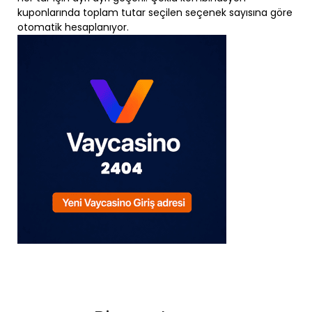
kuponlarında toplam tutar seçilen seçenek sayısına göre
otomatik hesaplanıyor.