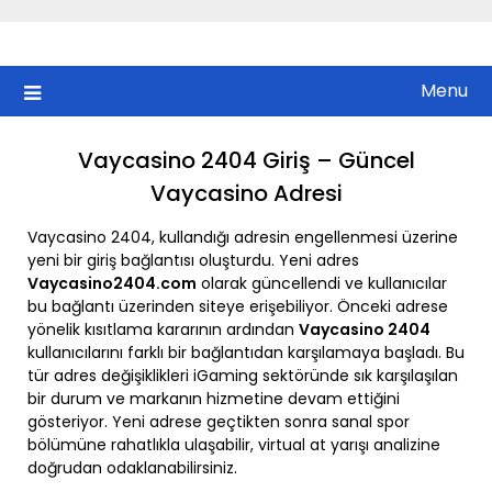
Skip
to
content
Menu
Vaycasino 2404 Giriş – Güncel
Vaycasino Adresi
Vaycasino 2404, kullandığı adresin engellenmesi üzerine
yeni bir giriş bağlantısı oluşturdu. Yeni adres
Vaycasino2404.com
olarak güncellendi ve kullanıcılar
bu bağlantı üzerinden siteye erişebiliyor. Önceki adrese
yönelik kısıtlama kararının ardından
Vaycasino 2404
kullanıcılarını farklı bir bağlantıdan karşılamaya başladı. Bu
tür adres değişiklikleri iGaming sektöründe sık karşılaşılan
bir durum ve markanın hizmetine devam ettiğini
gösteriyor. Yeni adrese geçtikten sonra sanal spor
bölümüne rahatlıkla ulaşabilir, virtual at yarışı analizine
doğrudan odaklanabilirsiniz.