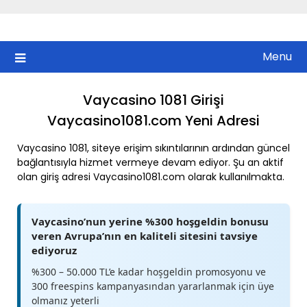
Skip
to
content
Menu
Vaycasino 1081 Girişi
Vaycasino1081.com Yeni Adresi
Vaycasino 1081, siteye erişim sıkıntılarının ardından güncel
bağlantısıyla hizmet vermeye devam ediyor. Şu an aktif
olan giriş adresi Vaycasino1081.com olarak kullanılmakta.
Vaycasino’nun yerine %300 hoşgeldin bonusu
veren Avrupa’nın en kaliteli sitesini tavsiye
ediyoruz
%300 – 50.000 TL’e kadar hoşgeldin promosyonu ve
300 freespins kampanyasından yararlanmak için üye
olmanız yeterli