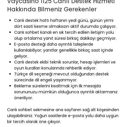
Vaycasino 1125 Canlı Destek Hizmeti
Hakkında Bilmeniz Gerekenler
Canlı destek hattı haftanın yedi günü, günün yirmi
dört saati kesme olmaksızın aktif durumda çalışıyor.
Canlı sohbet kanalı en sık tercih edilen iletişim yolu
olup ortalama yanıt süresi birkaç dakikayı geçmiyor.
E-posta desteği daha ayrıntılı taleplerde
kullanılabiliyor; yanıtlar genellikle birkaç saat içinde
geliyor.
Canlı destek ekibi teknik sorunlar, hesap işlemleri ve
oyun kuralları konularında rehberlik ediyor.
Türkçe dil seçeneği mevcut olduğundan destek
sürecinde dil engeli yaşanmıyor.
Bekleme sürelerini kısaltmak için ilk mesajda
sorununuzu mümkün olduğunca ayrıntılı aktarmanız
öneriliyor.
Canlı sohbet sekmesine ana sayfanın sağ alt köşesinden
ulaşabilirsiniz. Yoğun saatlerde e-posta yolu daha uygun
bir tercih olarak öne çıkıyor.