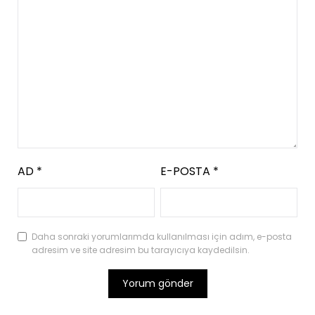
AD
*
E-POSTA
*
Daha sonraki yorumlarımda kullanılması için adım, e-posta
adresim ve site adresim bu tarayıcıya kaydedilsin.