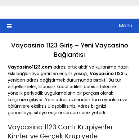
Skip
to
content
Menu
Vaycasino 1123 Giriş – Yeni Vaycasino
Bağlantısı
Vaycasino1123.com
adresi artık aktif ve kullanıma hazır.
Eski bağlantıya getirilen erişim yasağı,
Vaycasino 1123
‘ü
yeniden adres değiştirmek durumunda bıraktı. Bu tür
engellemeler, lisanssız kabul edilen bahis sitelerine
yönelik periyodik uygulamaların bir parçası olarak
karşımıza çıkıyor. Yeni adres üzerinden tüm oyunlara ve
bölümlere eksiksiz ulaşabilirsiniz. Adres bilginizi
güncelleyip siteye erişimi sürdürmeniz yeterli.
Vaycasino 1123 Canlı Krupiyerler
Kimler ve Gerçek Krupiyerle