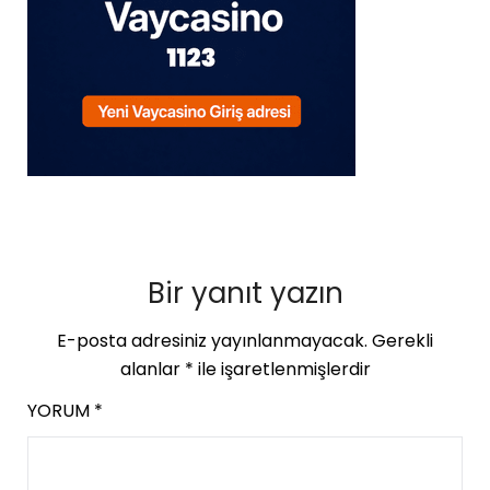
Bir yanıt yazın
E-posta adresiniz yayınlanmayacak.
Gerekli
alanlar
*
ile işaretlenmişlerdir
YORUM
*