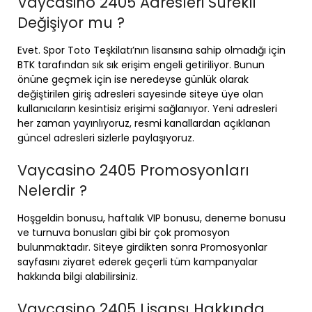
Vaycasino 2405 Adresleri Sürekli
Değişiyor mu ?
Evet. Spor Toto Teşkilatı’nın lisansına sahip olmadığı için
BTK tarafından sık sık erişim engeli getiriliyor. Bunun
önüne geçmek için ise neredeyse günlük olarak
değiştirilen giriş adresleri sayesinde siteye üye olan
kullanıcıların kesintisiz erişimi sağlanıyor. Yeni adresleri
her zaman yayınlıyoruz, resmi kanallardan açıklanan
güncel adresleri sizlerle paylaşıyoruz.
Vaycasino 2405 Promosyonları
Nelerdir ?
Hoşgeldin bonusu, haftalık VIP bonusu, deneme bonusu
ve turnuva bonusları gibi bir çok promosyon
bulunmaktadır. Siteye girdikten sonra Promosyonlar
sayfasını ziyaret ederek geçerli tüm kampanyalar
hakkında bilgi alabilirsiniz.
Vaycasino 2405 Lisansı Hakkında