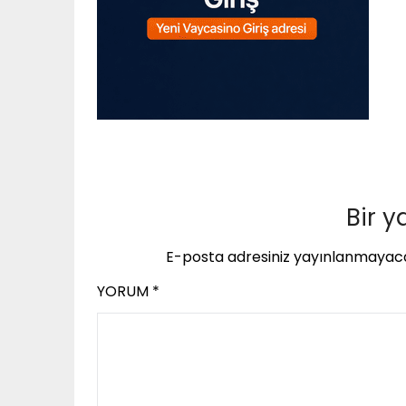
Bir y
E-posta adresiniz yayınlanmayac
YORUM
*