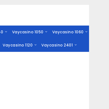
40
Vaycasino 1050
Vaycasino 1060
Vaycasino 1120
Vaycasino 2401