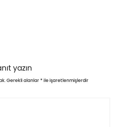
anıt yazın
ak.
Gerekli alanlar
*
ile işaretlenmişlerdir