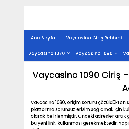
Skip
to
content
Ana Sayfa
Vaycasino Giriş Rehberi
Vaycasino 1070
Vaycasino 1080
Va
Vaycasino 1090 Giriş 
A
Vaycasino 1090, erişim sorunu çözüldükten son
platforma sorunsuz erişim sağlamak için ku
olarak belirlenmiştir. Önceki adresler artık 
bu yeni linki kullanması gerekmektedir. Yap