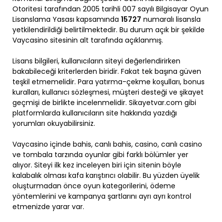
Otoritesi tarafından 2005 tarihli 007 sayılı Bilgisayar Oyun
Lisanslama Yasası kapsamında
15727
numaralı lisansla
yetkilendirildiği belirtilmektedir. Bu durum açık bir şekilde
Vaycasino sitesinin alt tarafında açıklanmış.
Lisans bilgileri, kullanıcıların siteyi değerlendirirken
bakabileceği kriterlerden biridir. Fakat tek başına güven
teşkil etmemelidir. Para yatırma-çekme koşulları, bonus
kuralları, kullanıcı sözleşmesi, müşteri desteği ve şikayet
geçmişi de birlikte incelenmelidir. Sikayetvar.com gibi
platformlarda kullanıcıların site hakkında yazdığı
yorumları okuyabilirsiniz.
Vaycasino içinde bahis, canlı bahis, casino, canlı casino
ve tombala tarzında oyunlar gibi farklı bölümler yer
alıyor. Siteyi ilk kez inceleyen biri için sitenin böyle
kalabalık olması kafa karıştırıcı olabilir. Bu yüzden üyelik
oluşturmadan önce oyun kategorilerini, ödeme
yöntemlerini ve kampanya şartlarını ayrı ayrı kontrol
etmenizde yarar var.