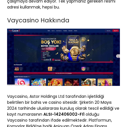
çalışmaya devam ediyor. Tek yapmanız gereken resmi
adresi kullanmak, hepsi bu.
Vaycasino Hakkında
Vaycasino, Astor Holdings Ltd tarafından işletildiği
belirtilen bir bahis ve casino sitesidir. Şirketin 20 Mayıs
2024 tarihinde uluslararası kuruluş olarak tescil edildiği ve
kayıt numarasının
ALSI-142406002-FI1
olduğu
Vaycasino tarafından ifade edilmektedir. Platformun,
Komorlar Birliği’ne bağlı Anjouan Özerk Adası Finans