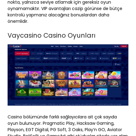
nokta, yalnızca seviye atlamak için gereksiz oyun
oynamamaktır. VIP avantajları cazip görünse de bütçe
kontrolü yapmanız alacağınız bonuslardan daha
önemlidir.
Vaycasino Casino Oyunları
Casino bölümünde farklı sağlayıcılara ait çok sayıda
oyun bulunuyor. Pragmatic Play, Hacksaw Gaming,
Playson, EGT Digital, PG Soft, 3 Oaks, Play’n GO, Aviator