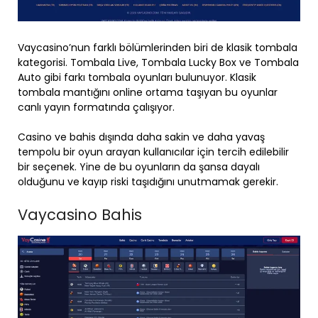
Vaycasino’nun farklı bölümlerinden biri de klasik tombala
kategorisi. Tombala Live, Tombala Lucky Box ve Tombala
Auto gibi farkı tombala oyunları bulunuyor. Klasik
tombala mantığını online ortama taşıyan bu oyunlar
canlı yayın formatında çalışıyor.
Casino ve bahis dışında daha sakin ve daha yavaş
tempolu bir oyun arayan kullanıcılar için tercih edilebilir
bir seçenek. Yine de bu oyunların da şansa dayalı
olduğunu ve kayıp riski taşıdığını unutmamak gerekir.
Vaycasino Bahis