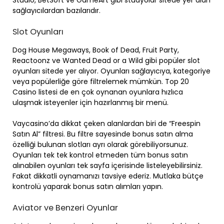
Studio, BetSoft ve GameArt gibi stüdyolar sitede yer alan
sağlayıcılardan bazılarıdır.
Slot Oyunları
Dog House Megaways, Book of Dead, Fruit Party,
Reactoonz ve Wanted Dead or a Wild gibi popüler slot
oyunları sitede yer alıyor. Oyunları sağlayıcıya, kategoriye
veya popülerliğe göre filtrelemek mümkün. Top 20
Casino listesi de en çok oynanan oyunlara hızlıca
ulaşmak isteyenler için hazırlanmış bir menü.
Vaycasino’da dikkat çeken alanlardan biri de “Freespin
Satın Al” filtresi. Bu filtre sayesinde bonus satın alma
özelliği bulunan slotları ayrı olarak görebiliyorsunuz.
Oyunları tek tek kontrol etmeden tüm bonus satın
alınabilen oyunları tek sayfa içerisinde listeleyebilirsiniz.
Fakat dikkatli oynamanızı tavsiye ederiz. Mutlaka bütçe
kontrolü yaparak bonus satın alımları yapın.
Aviator ve Benzeri Oyunlar