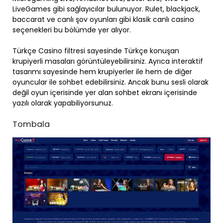
LiveGames gibi sağlayıcılar bulunuyor. Rulet, blackjack,
baccarat ve canlı şov oyunları gibi klasik canlı casino
seçenekleri bu bölümde yer alıyor.
Türkçe Casino filtresi sayesinde Türkçe konuşan
krupiyerli masaları görüntüleyebilirsiniz. Ayrıca interaktif
tasarımı sayesinde hem krupiyerler ile hem de diğer
oyuncular ile sohbet edebilirsiniz. Ancak bunu sesli olarak
değil oyun içerisinde yer alan sohbet ekranı içerisinde
yazılı olarak yapabiliyorsunuz.
Tombala