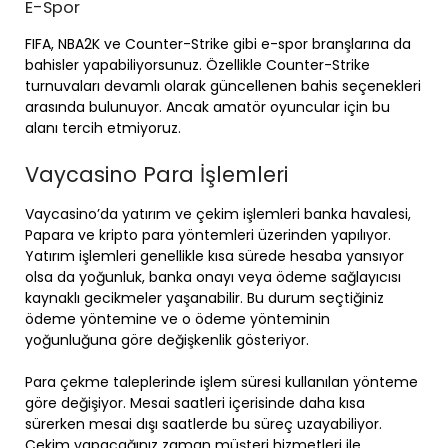
E-Spor
FIFA, NBA2K ve Counter-Strike gibi e-spor branşlarına da
bahisler yapabiliyorsunuz. Özellikle Counter-Strike
turnuvaları devamlı olarak güncellenen bahis seçenekleri
arasında bulunuyor. Ancak amatör oyuncular için bu
alanı tercih etmiyoruz.
Vaycasino Para İşlemleri
Vaycasino’da yatırım ve çekim işlemleri banka havalesi,
Papara ve kripto para yöntemleri üzerinden yapılıyor.
Yatırım işlemleri genellikle kısa sürede hesaba yansıyor
olsa da yoğunluk, banka onayı veya ödeme sağlayıcısı
kaynaklı gecikmeler yaşanabilir. Bu durum seçtiğiniz
ödeme yöntemine ve o ödeme yönteminin
yoğunluğuna göre değişkenlik gösteriyor.
Para çekme taleplerinde işlem süresi kullanılan yönteme
göre değişiyor. Mesai saatleri içerisinde daha kısa
sürerken mesai dışı saatlerde bu süreç uzayabiliyor.
Çekim yapacağınız zaman müşteri hizmetleri ile